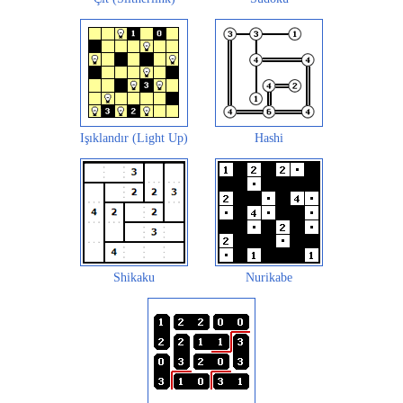
Işıklandır (Light Up)
Hashi
Shikaku
Nurikabe