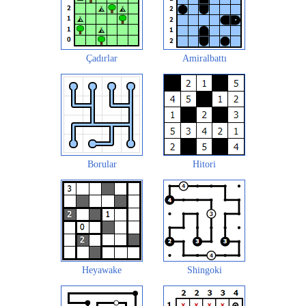
Çadırlar
Amiralbattı
Borular
Hitori
Heyawake
Shingoki