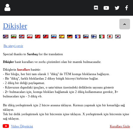
Dikişler
Bu siteyi çevir
Special thanks to
Sarıbaş
for the translation
Dikişler
basit kuralları ve zorlu çözümleri olan bir mantık bulmacasıdır.
Dikişlerin
kuralları
basittir:
- Her bloğu, her biri tam olarak 1 "dikiş" ile TÜM komşu bloklarına bağlayın.
- Bir "dikiş", farklı bloklardan 2 dikey bitişik hücreyi birbirine bağlar.
- 2 dikiş bir deliği paylaşamaz.
- Kılavuzun dışındaki ipuçları, o satır/sütun üzerindeki deliklerin sayısını gösterir
-
2÷
bulmacaları için, komşu blokları bağlamak için 2 dikiş kullanmanız gerekir,
3÷
bulmacaları için - 3 dikiş vb.
Bir dikiş yerleştirmek için 2 hücre arasına tıklayın. Kırmızı yapmak için bir kenarlığa sağ
tıklayın.
Tek bir delik yerleştirmek için bir hücrenin içine tıklayın. X yerleştirmek için hücrenin içine
sağ tıklayın.
Video Öğreticisi
Kuralları Gizle