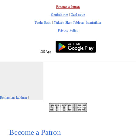
Become a Patron
Geribildirim
|
Özel oyun
Toplu Baskı
|
Yüksek Skor Tablosu
|
İstatistikler
Privacy Policy
iOS App
Reklamları kaldırın
|
Bu reklamı şikayet et
Become a Patron