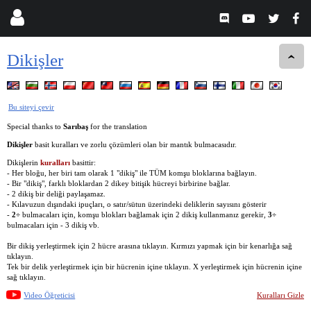
Dikişler
Bu siteyi çevir
Special thanks to
Sarıbaş
for the translation
Dikişler
basit kuralları ve zorlu çözümleri olan bir mantık bulmacasıdır.
Dikişlerin
kuralları
basittir:
- Her bloğu, her biri tam olarak 1 "dikiş" ile TÜM komşu bloklarına bağlayın.
- Bir "dikiş", farklı bloklardan 2 dikey bitişik hücreyi birbirine bağlar.
- 2 dikiş bir deliği paylaşamaz.
- Kılavuzun dışındaki ipuçları, o satır/sütun üzerindeki deliklerin sayısını gösterir
-
2÷
bulmacaları için, komşu blokları bağlamak için 2 dikiş kullanmanız gerekir,
3÷
bulmacaları için - 3 dikiş vb.
Bir dikiş yerleştirmek için 2 hücre arasına tıklayın. Kırmızı yapmak için bir kenarlığa sağ
tıklayın.
Tek bir delik yerleştirmek için bir hücrenin içine tıklayın. X yerleştirmek için hücrenin içine
sağ tıklayın.
Video Öğreticisi
Kuralları Gizle