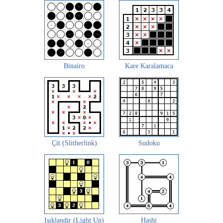
Binairo
Kare Karalamaca
Çit (Slitherlink)
Sudoku
Işıklandır (Light Up)
Hashi