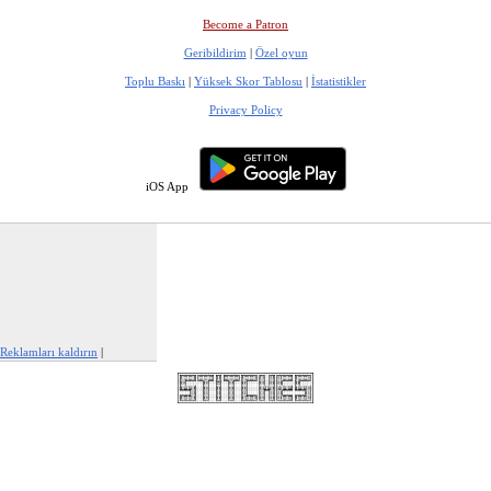
Become a Patron
Geribildirim
|
Özel oyun
Toplu Baskı
|
Yüksek Skor Tablosu
|
İstatistikler
Privacy Policy
iOS App
Reklamları kaldırın
|
Bu reklamı şikayet et