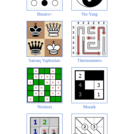
Binairo+
Yin-Yang
Satranç Yapbozları
Thermometers
Norinori
Mozaik