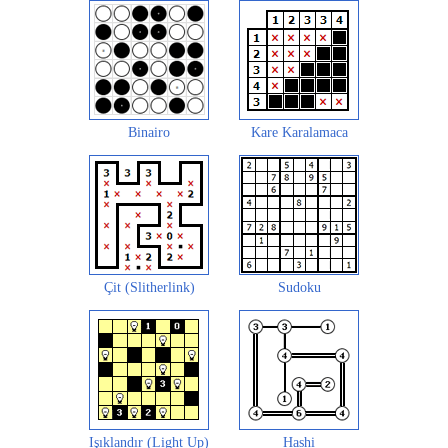
Binairo
Kare Karalamaca
Çit (Slitherlink)
Sudoku
Işıklandır (Light Up)
Hashi