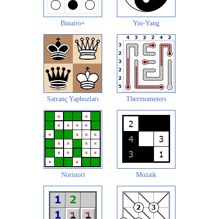
Binairo+
Yin-Yang
Satranç Yapbozları
Thermometers
Norinori
Mozaik