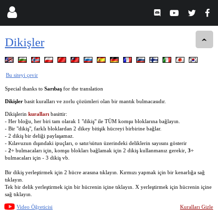
Dikişler
Bu siteyi çevir
Special thanks to
Sarıbaş
for the translation
Dikişler
basit kuralları ve zorlu çözümleri olan bir mantık bulmacasıdır.
Dikişlerin
kuralları
basittir:
- Her bloğu, her biri tam olarak 1 "dikiş" ile TÜM komşu bloklarına bağlayın.
- Bir "dikiş", farklı bloklardan 2 dikey bitişik hücreyi birbirine bağlar.
- 2 dikiş bir deliği paylaşamaz.
- Kılavuzun dışındaki ipuçları, o satır/sütun üzerindeki deliklerin sayısını gösterir
-
2÷
bulmacaları için, komşu blokları bağlamak için 2 dikiş kullanmanız gerekir,
3÷
bulmacaları için - 3 dikiş vb.
Bir dikiş yerleştirmek için 2 hücre arasına tıklayın. Kırmızı yapmak için bir kenarlığa sağ
tıklayın.
Tek bir delik yerleştirmek için bir hücrenin içine tıklayın. X yerleştirmek için hücrenin içine
sağ tıklayın.
Video Öğreticisi
Kuralları Gizle