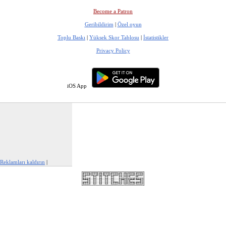
Become a Patron
Geribildirim
|
Özel oyun
Toplu Baskı
|
Yüksek Skor Tablosu
|
İstatistikler
Privacy Policy
iOS App
Reklamları kaldırın
|
Bu reklamı şikayet et